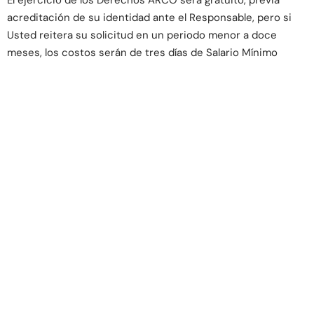
El ejercicio de los Derechos ARCO será gratuito, previa
acreditación de su identidad ante el Responsable, pero si
Usted reitera su solicitud en un periodo menor a doce
meses, los costos serán de tres días de Salario Mínimo
General Vigente en el Distrito Federal, más I.V.A., a menos
que existan modificaciones sustanciales al Aviso de
Privacidad que motiven nuevas consultas.
En todos los casos, la entrega de los datos personales será
gratuita, con la excepción de que Usted deberá de cubrir los
gastos justificados de envío o el costo de reproducción en
copias u otros formatos.
EL CLIENTE podrá revocar el consentimiento que ha
otorgado a KAUFEN para el tratamiento de los datos
personales que no sean indispensables para el
cumplimiento de las obligaciones derivadas del vínculo
jurídico que les une, a fin de que KAUFEN deje de hacer uso
de los mismos. Para ello, es necesario que EL CLIENTE
presente su petición en los términos antes mencionados.