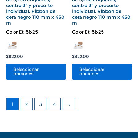
centro 3″ y precorte
centro 3″ y precorte
de
de
individual. Ribbon de
individual. Ribbon de
producto
pr
cera negro 110 mm x 450
cera negro 110 mm x 450
m
m
Color Eti 51x25
Color Eti 51x25
$
822.00
$
822.00
Seleccionar
Seleccionar
opciones
opciones
1
2
3
4
→