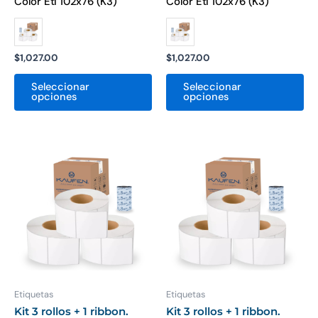
Color Eti 102x76 (K3)
Color Eti 102x76 (K3)
$
1,027.00
$
1,027.00
Seleccionar
Seleccionar
opciones
opciones
Este
Es
producto
pr
tiene
ti
múltiples
mú
variantes.
var
Las
La
opciones
op
se
se
pueden
pu
Etiquetas
Etiquetas
elegir
ele
Kit 3 rollos + 1 ribbon.
Kit 3 rollos + 1 ribbon.