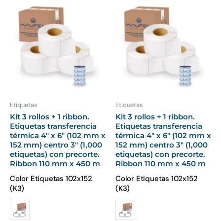
Este
Es
producto
pr
tiene
ti
múltiples
mú
variantes.
var
Las
La
opciones
op
se
se
pueden
pu
Etiquetas
Etiquetas
elegir
ele
Kit 3 rollos + 1 ribbon.
Kit 3 rollos + 1 ribbon.
Etiquetas transferencia
Etiquetas transferencia
en
en
térmica 4″ x 6″ (102 mm x
térmica 4″ x 6″ (102 mm x
la
la
152 mm) centro 3″ (1,000
152 mm) centro 3″ (1,000
página
pá
etiquetas) con precorte.
etiquetas) con precorte.
Ribbon 110 mm x 450 m
Ribbon 110 mm x 450 m
de
de
producto
pr
Color Etiquetas 102x152
Color Etiquetas 102x152
(K3)
(K3)