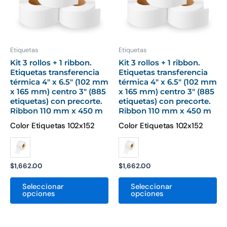
Las
La
opciones
op
se
se
pueden
pu
Etiquetas
Etiquetas
elegir
ele
Kit 3 rollos + 1 ribbon.
Kit 3 rollos + 1 ribbon.
Etiquetas transferencia
Etiquetas transferencia
en
en
térmica 4″ x 6.5″ (102 mm
térmica 4″ x 6.5″ (102 mm
la
la
x 165 mm) centro 3″ (885
x 165 mm) centro 3″ (885
página
pá
etiquetas) con precorte.
etiquetas) con precorte.
Ribbon 110 mm x 450 m
Ribbon 110 mm x 450 m
de
de
producto
pr
Color Etiquetas 102x152
Color Etiquetas 102x152
$
1,662.00
$
1,662.00
Seleccionar
Seleccionar
opciones
opciones