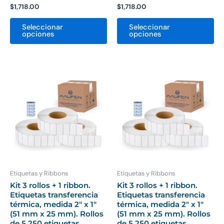
$
1,718.00
$
1,718.00
Seleccionar
Seleccionar
opciones
opciones
Este
Es
producto
pr
tiene
ti
múltiples
mú
variantes.
var
Las
La
opciones
op
se
se
pueden
pu
Etiquetas y Ribbons
Etiquetas y Ribbons
elegir
ele
Kit 3 rollos + 1 ribbon.
Kit 3 rollos + 1 ribbon.
Etiquetas transferencia
Etiquetas transferencia
en
en
térmica, medida 2″ x 1″
térmica, medida 2″ x 1″
la
la
(51 mm x 25 mm). Rollos
(51 mm x 25 mm). Rollos
página
pá
de 5,250 etiquetas,
de 5,250 etiquetas,