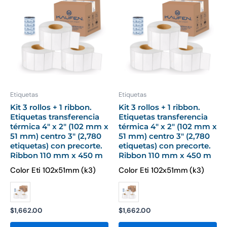
producto
pr
tiene
ti
múltiples
mú
variantes.
var
Las
La
opciones
op
se
se
pueden
pu
Etiquetas
Etiquetas
elegir
ele
Kit 3 rollos + 1 ribbon.
Kit 3 rollos + 1 ribbon.
Etiquetas transferencia
Etiquetas transferencia
en
en
térmica 4″ x 2″ (102 mm x
térmica 4″ x 2″ (102 mm x
la
la
51 mm) centro 3″ (2,780
51 mm) centro 3″ (2,780
página
pá
etiquetas) con precorte.
etiquetas) con precorte.
Ribbon 110 mm x 450 m
Ribbon 110 mm x 450 m
de
de
producto
pr
Color Eti 102x51mm (k3)
Color Eti 102x51mm (k3)
$
1,662.00
$
1,662.00