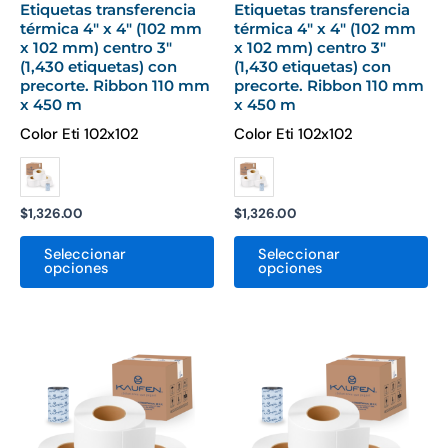
Etiquetas transferencia
Etiquetas transferencia
en
en
térmica 4″ x 4″ (102 mm
térmica 4″ x 4″ (102 mm
la
la
x 102 mm) centro 3″
x 102 mm) centro 3″
página
pá
(1,430 etiquetas) con
(1,430 etiquetas) con
precorte. Ribbon 110 mm
precorte. Ribbon 110 mm
de
de
x 450 m
x 450 m
producto
pr
Color Eti 102x102
Color Eti 102x102
$
1,326.00
$
1,326.00
Seleccionar
Seleccionar
opciones
opciones
Este
Es
producto
pr
tiene
ti
múltiples
mú
variantes.
var