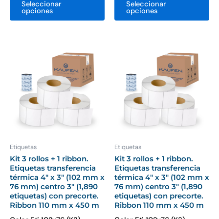
Seleccionar
Seleccionar
opciones
opciones
Este
Es
producto
pr
tiene
ti
múltiples
mú
variantes.
var
Las
La
opciones
op
se
se
pueden
pu
Etiquetas
Etiquetas
elegir
ele
Kit 3 rollos + 1 ribbon.
Kit 3 rollos + 1 ribbon.
Etiquetas transferencia
Etiquetas transferencia
en
en
térmica 4″ x 3″ (102 mm x
térmica 4″ x 3″ (102 mm x
la
la
76 mm) centro 3″ (1,890
76 mm) centro 3″ (1,890
página
pá
etiquetas) con precorte.
etiquetas) con precorte.
Ribbon 110 mm x 450 m
Ribbon 110 mm x 450 m
de
de
producto
pr