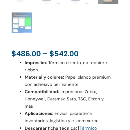
Price
$
486.00
–
$
542.00
Range:
Impresión:
Térmico directo, no requiere
$486.00
ribbon
Through
Material y colores:
Papel blanco premium
$542.00
con adhesivo permanente
Compatibilidad:
Impresoras Zebra,
Honeywell, Datamax, Sato, TSC, Eltron y
más
Aplicaciones:
Envíos, paquetería,
inventarios, logística y e-commerce
Descargar ficha técnica:
[
Térmico