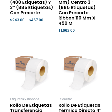
página
página
(400 Etiquetas) Y
Mm) Centro 3″
de
de
3″ (885 Etiquetas)
(885 Etiquetas)
Con Precorte
Con Precorte.
producto
product
Ribbon 110 Mm X
$
243.00
–
$
467.00
450 M
Seleccionar Opciones
$
1,662.00
Seleccionar Opciones
Price
Price
Este
Este
range:
range:
producto
product
$224.00
$243.00
tiene
tiene
through
through
múltiples
múltiple
$485.00
$486.00
variantes.
variantes
Las
Las
opciones
opcione
se
se
Etiquetas y Ribbons
Etiquetas
pueden
pueden
Rollo De Etiquetas
Rollo De Etiquetas
Transferencia
Térmico Directo 4″
elegir
elegir