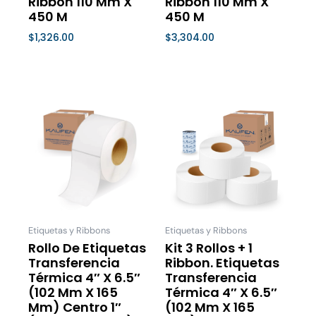
Ribbon 110 Mm X
Ribbon 110 Mm X
450 M
450 M
$
1,326.00
$
3,304.00
Seleccionar Opciones
Seleccionar Opciones
Price
Este
Este
range:
producto
product
$243.00
tiene
tiene
through
múltiples
múltiple
$467.00
variantes.
variantes
Las
Las
opciones
opcione
se
se
Etiquetas y Ribbons
Etiquetas y Ribbons
pueden
pueden
Rollo De Etiquetas
Kit 3 Rollos + 1
Transferencia
Ribbon. Etiquetas
elegir
elegir
Térmica 4″ X 6.5″
Transferencia
en
en
(102 Mm X 165
Térmica 4″ X 6.5″
la
la
Mm) Centro 1″
(102 Mm X 165