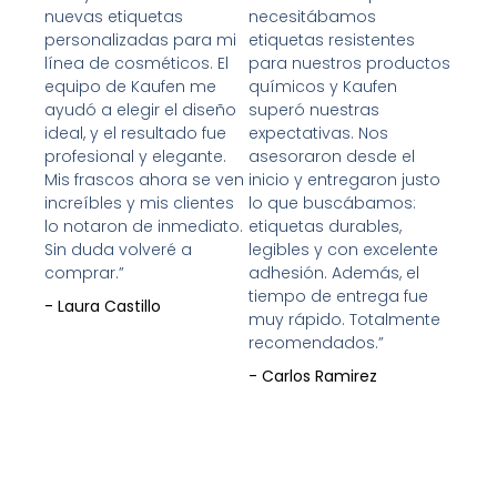
nuevas etiquetas
necesitábamos
5
5
personalizadas para mi
etiquetas resistentes
de
de
línea de cosméticos. El
para nuestros productos
5
5
equipo de Kaufen me
químicos y Kaufen
ayudó a elegir el diseño
superó nuestras
ideal, y el resultado fue
expectativas. Nos
profesional y elegante.
asesoraron desde el
Mis frascos ahora se ven
inicio y entregaron justo
increíbles y mis clientes
lo que buscábamos:
lo notaron de inmediato.
etiquetas durables,
Sin duda volveré a
legibles y con excelente
comprar.”
adhesión. Además, el
tiempo de entrega fue
- Laura Castillo
muy rápido. Totalmente
recomendados.”
- Carlos Ramirez