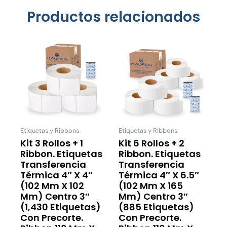
Productos relacionados
Este
Este
producto
product
tiene
tiene
múltiples
múltiple
variantes.
variantes
Las
Las
opciones
opcione
se
se
Etiquetas y Ribbons
Etiquetas y Ribbons
pueden
pueden
Kit 3 Rollos + 1
Kit 6 Rollos + 2
Ribbon. Etiquetas
Ribbon. Etiquetas
elegir
elegir
Transferencia
Transferencia
en
en
Térmica 4″ X 4″
Térmica 4″ X 6.5″
la
la
(102 Mm X 102
(102 Mm X 165
página
página
Mm) Centro 3″
Mm) Centro 3″
de
de
(1,430 Etiquetas)
(885 Etiquetas)
Con Precorte.
Con Precorte.
producto
product