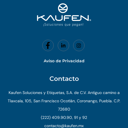
f
Aviso de Privacidad
Contacto
Kaufen Soluciones y Etiquetas, S.A. de C.V. Antiguo camino a
Tlaxcala, 105, San Francisco Ocotlán, Coronango, Puebla. C.P.
72680
(222) 409.90.90, 91 y 92
contacto@kaufen.mx