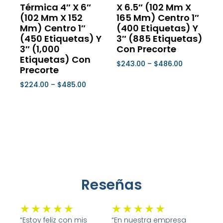
Térmica 4″ X 6″
X 6.5″ (102 Mm X
en
en
(102 Mm X 152
165 Mm) Centro 1″
la
la
Mm) Centro 1″
(400 Etiquetas) Y
página
página
(450 Etiquetas) Y
3″ (885 Etiquetas)
de
de
3″ (1,000
Con Precorte
Etiquetas) Con
producto
product
$
243.00
–
$
486.00
Precorte
Seleccionar Opciones
$
224.00
–
$
485.00
Seleccionar Opciones
Reseñas
Valorado
Valorado
★
★
★
★
★
★
★
★
★
★
con
con
“Estoy feliz con mis
“En nuestra empresa