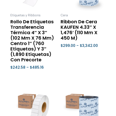
Las
Las
opciones
opcione
se
se
Etiquetas y Ribbons
Cera
pueden
pueden
Rollo De Etiquetas
Ribbon De Cera
Transferencia
KAUFEN 4.33″ X
elegir
elegir
Térmica 4″ X 3″
1,476′ (110 Mm X
en
en
(102 Mm X 76 Mm)
450 M)
la
la
Centro 1″ (760
$
299.00
–
$
3,342.00
página
página
Etiquetas) Y 3″
de
de
Seleccionar Opciones
(1,890 Etiquetas)
Con Precorte
producto
product
$
242.58
–
$
485.16
Seleccionar Opciones
Price
Price
Este
Este
range:
range:
producto
product
$131.00
$262.00
tiene
tiene
through
through
múltiples
múltiple
$262.00
$3,100.00