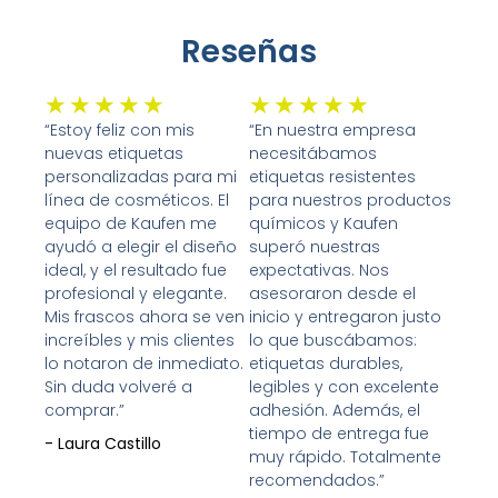
Reseñas
Valorado
Valorado
★
★
★
★
★
★
★
★
★
★
con
con
“Estoy feliz con mis
“En nuestra empresa
nuevas etiquetas
necesitábamos
5
5
personalizadas para mi
etiquetas resistentes
de
de
línea de cosméticos. El
para nuestros productos
5
5
equipo de Kaufen me
químicos y Kaufen
ayudó a elegir el diseño
superó nuestras
ideal, y el resultado fue
expectativas. Nos
profesional y elegante.
asesoraron desde el
Mis frascos ahora se ven
inicio y entregaron justo
increíbles y mis clientes
lo que buscábamos:
lo notaron de inmediato.
etiquetas durables,
Sin duda volveré a
legibles y con excelente
comprar.”
adhesión. Además, el
tiempo de entrega fue
- Laura Castillo
muy rápido. Totalmente
recomendados.”