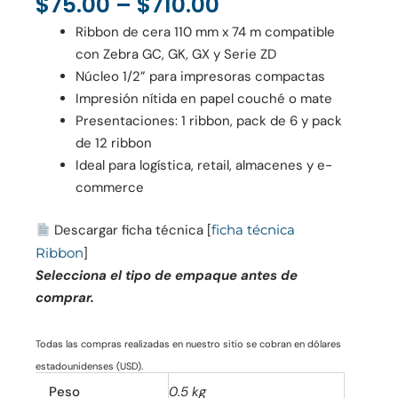
Price
$
75.00
–
$
710.00
Range:
Ribbon de cera 110 mm x 74 m compatible
$75.00
con Zebra GC, GK, GX y Serie ZD
Through
Núcleo 1/2” para impresoras compactas
$710.00
Impresión nítida en papel couché o mate
Presentaciones: 1 ribbon, pack de 6 y pack
de 12 ribbon
Ideal para logística, retail, almacenes y e-
commerce
Descargar ficha técnica [
ficha técnica
Ribbon
]
Selecciona el tipo de empaque antes de
comprar.
Todas las compras realizadas en nuestro sitio se cobran en dólares
estadounidenses (USD).
Peso
0.5 kg