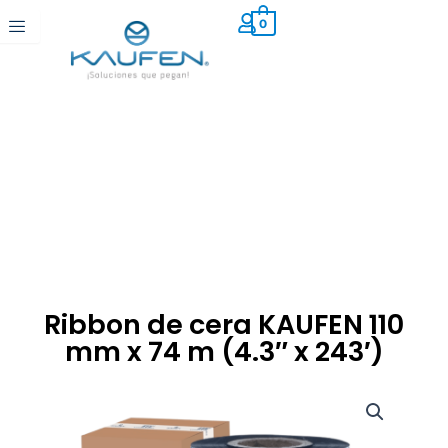
Ir
0
al
contenido
Ribbon de cera KAUFEN 110
mm x 74 m (4.3″ x 243′)