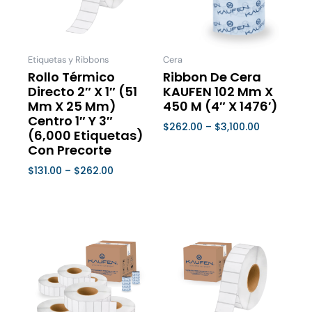
variantes.
variantes
Las
Las
opciones
opcione
se
se
Etiquetas y Ribbons
Cera
pueden
pueden
Rollo Térmico
Ribbon De Cera
Directo 2″ X 1″ (51
KAUFEN 102 Mm X
elegir
elegir
Mm X 25 Mm)
450 M (4″ X 1476′)
en
en
Centro 1″ Y 3″
$
262.00
–
$
3,100.00
la
la
(6,000 Etiquetas)
página
página
Seleccionar Opciones
Con Precorte
de
de
$
131.00
–
$
262.00
producto
product
Seleccionar Opciones
Price
Este
Este
range:
producto
product
$131.00
tiene
tiene
through
múltiples
múltiple
$262.00
variantes.
variantes