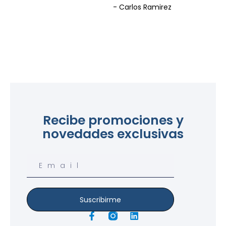
- Carlos Ramirez
Recibe promociones y
novedades exclusivas
Email
Suscribirme
F
L
a
i