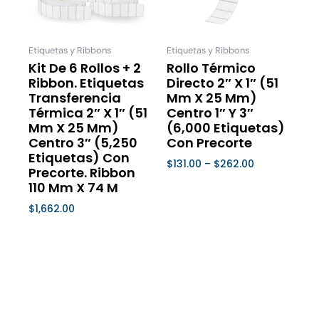
Las
Las
opciones
opcione
se
se
Etiquetas y Ribbons
Etiquetas y Ribbons
pueden
pueden
Kit De 6 Rollos + 2
Rollo Térmico
Ribbon. Etiquetas
Directo 2″ X 1″ (51
elegir
elegir
Transferencia
Mm X 25 Mm)
en
en
Térmica 2″ X 1″ (51
Centro 1″ Y 3″
la
la
Mm X 25 Mm)
(6,000 Etiquetas)
página
página
Centro 3″ (5,250
Con Precorte
de
de
Etiquetas) Con
$
131.00
–
$
262.00
Precorte. Ribbon
producto
product
Seleccionar Opciones
110 Mm X 74 M
$
1,662.00
Seleccionar Opciones