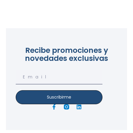
Recibe promociones y
novedades exclusivas
Email
Suscribirme
F
L
a
i
c
n
e
k
b
e