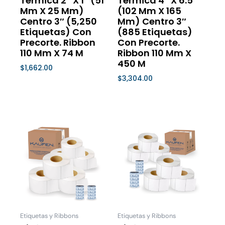
Térmica 2″ X 1″ (51
Térmica 4″ X 6.5″
la
la
Mm X 25 Mm)
(102 Mm X 165
página
página
Centro 3″ (5,250
Mm) Centro 3″
de
de
Etiquetas) Con
(885 Etiquetas)
Precorte. Ribbon
Con Precorte.
producto
product
110 Mm X 74 M
Ribbon 110 Mm X
450 M
$
1,662.00
$
3,304.00
Seleccionar Opciones
Seleccionar Opciones
Este
Este
producto
product
tiene
tiene
múltiples
múltiple
variantes.
variantes
Las
Las
opciones
opcione
se
se
Etiquetas y Ribbons
Etiquetas y Ribbons