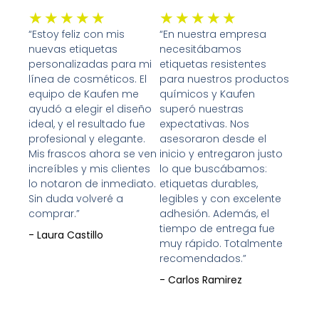
Valorado
Valorado
★
★
★
★
★
★
★
★
★
★
con
con
“Estoy feliz con mis
“En nuestra empresa
nuevas etiquetas
necesitábamos
5
5
personalizadas para mi
etiquetas resistentes
de
de
línea de cosméticos. El
para nuestros productos
5
5
equipo de Kaufen me
químicos y Kaufen
ayudó a elegir el diseño
superó nuestras
ideal, y el resultado fue
expectativas. Nos
profesional y elegante.
asesoraron desde el
Mis frascos ahora se ven
inicio y entregaron justo
increíbles y mis clientes
lo que buscábamos:
lo notaron de inmediato.
etiquetas durables,
Sin duda volveré a
legibles y con excelente
comprar.”
adhesión. Además, el
tiempo de entrega fue
- Laura Castillo
muy rápido. Totalmente
recomendados.”
- Carlos Ramirez