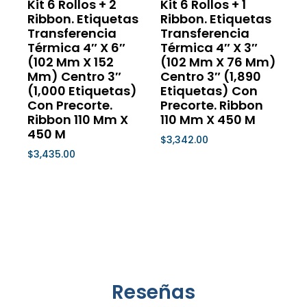
pueden
pueden
Kit 6 Rollos + 2
Kit 6 Rollos + 1
Ribbon. Etiquetas
Ribbon. Etiquetas
elegir
elegir
Transferencia
Transferencia
en
en
Térmica 4″ X 6″
Térmica 4″ X 3″
la
la
(102 Mm X 152
(102 Mm X 76 Mm)
página
página
Mm) Centro 3″
Centro 3″ (1,890
de
de
(1,000 Etiquetas)
Etiquetas) Con
Con Precorte.
Precorte. Ribbon
producto
product
Ribbon 110 Mm X
110 Mm X 450 M
450 M
$
3,342.00
$
3,435.00
Seleccionar Opciones
Seleccionar Opciones
Reseñas