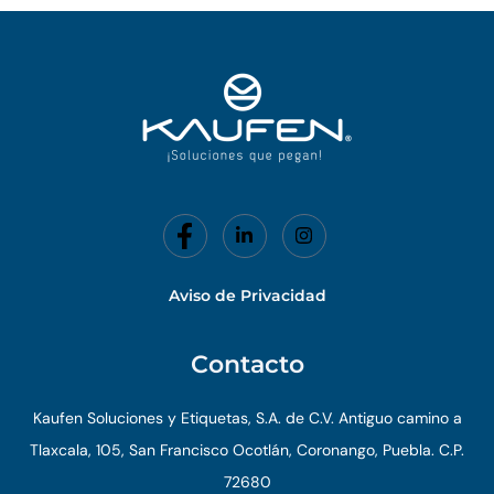
o
d
o
i
k
n
-
f
Aviso de Privacidad
Contacto
Kaufen Soluciones y Etiquetas, S.A. de C.V. Antiguo camino a
Tlaxcala, 105, San Francisco Ocotlán, Coronango, Puebla. C.P.
72680