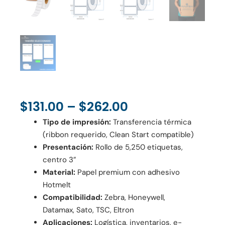
Price
$
131.00
–
$
262.00
Range:
Tipo de impresión:
Transferencia térmica
$131.00
(ribbon requerido, Clean Start compatible)
Through
Presentación:
Rollo de 5,250 etiquetas,
$262.00
centro 3”
Material:
Papel premium con adhesivo
Hotmelt
Compatibilidad:
Zebra, Honeywell,
Datamax, Sato, TSC, Eltron
Aplicaciones:
Logística, inventarios, e-