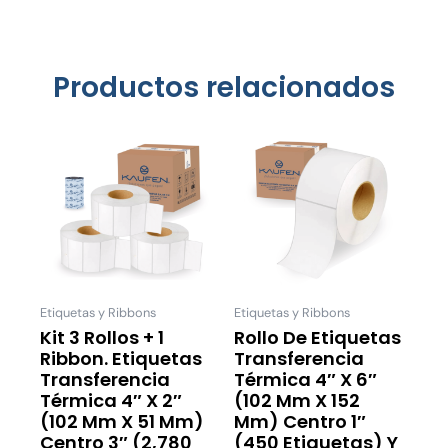
Productos relacionados
Price
Este
Este
range:
producto
product
$224.00
tiene
tiene
through
múltiples
múltiple
$485.00
variantes.
variantes
Las
Las
opciones
opcione
se
se
Etiquetas y Ribbons
Etiquetas y Ribbons
pueden
pueden
Kit 3 Rollos + 1
Rollo De Etiquetas
Ribbon. Etiquetas
Transferencia
elegir
elegir
Transferencia
Térmica 4″ X 6″
en
en
Térmica 4″ X 2″
(102 Mm X 152
la
la
(102 Mm X 51 Mm)
Mm) Centro 1″
página
página
Centro 3″ (2,780
(450 Etiquetas) Y