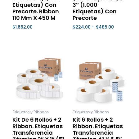
de
de
Etiquetas) Con
3″ (1,000
Precorte. Ribbon
Etiquetas) Con
producto
product
110 Mm X 450 M
Precorte
$
1,662.00
$
224.00
–
$
485.00
Seleccionar Opciones
Seleccionar Opciones
Este
Este
producto
product
tiene
tiene
múltiples
múltiple
variantes.
variantes
Las
Las
opciones
opcione
se
se
Etiquetas y Ribbons
Etiquetas y Ribbons
pueden
pueden
Kit De 6 Rollos + 2
Kit 6 Rollos + 2
Ribbon. Etiquetas
Ribbon. Etiquetas
elegir
elegir
Transferencia
Transferencia
en
en