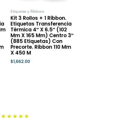
en
pueden
elegir
Etiquetas y Ribbons
Kit 3 Rollos + 1 Ribbon.
en
ia
Etiquetas Transferencia
la
 Mm
Térmica 4″ X 6.5″ (102
a
página
Mm X 165 Mm) Centro 3″
de
(885 Etiquetas) Con
Mm
Precorte. Ribbon 110 Mm
ucto
producto
X 450 M
$
1,662.00
Seleccionar Opciones
Valorado
★
★
★
★
★