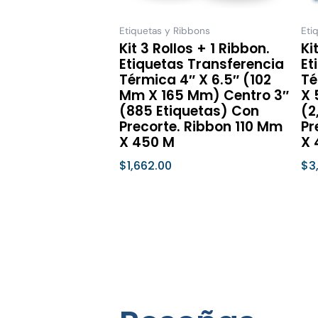
pueden
elegir
Etiquetas y Ribbons
Eti
Kit 3 Rollos + 1 Ribbon.
Ki
en
Etiquetas Transferencia
Et
la
Térmica 4″ X 6.5″ (102
Té
página
Mm X 165 Mm) Centro 3″
X 
de
(885 Etiquetas) Con
(2
Precorte. Ribbon 110 Mm
Pr
producto
X 450 M
X 
$
1,662.00
$
3
Seleccionar Opciones
Se