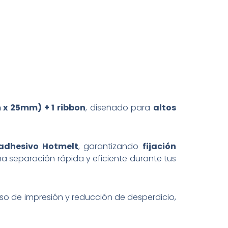
3"
y
precorte
individual.
Ribbon
de
cera
negro
110
mm
m x 25mm) + 1 ribbon
, diseñado para
altos
x
450
m
cantidad
adhesivo Hotmelt
, garantizando
fijación
una separación rápida y eficiente durante tus
iso de impresión y reducción de desperdicio,