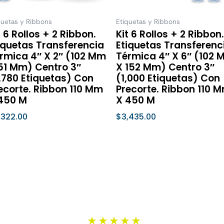
pueden
pued
elegir
elegir
quetas y Ribbons
Etiquetas y Ribbons
t 6 Rollos + 2 Ribbon.
Kit 6 Rollos + 2 Ribbon.
en
en
iquetas Transferencia
Etiquetas Transferenc
la
la
rmica 4″ X 2″ (102 Mm
Térmica 4″ X 6″ (102
página
págin
51 Mm) Centro 3″
X 152 Mm) Centro 3″
de
de
,780 Etiquetas) Con
(1,000 Etiquetas) Con
ecorte. Ribbon 110 Mm
Precorte. Ribbon 110 
producto
prod
450 M
X 450 M
,322.00
$
3,435.00
leccionar Opciones
Seleccionar Opciones
Valorado
★
★
★
★
★