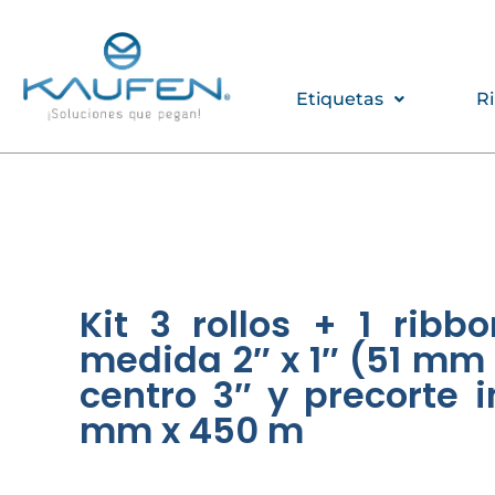
Ir
al
contenido
Etiquetas
R
Kit 3 rollos + 1 ribb
medida 2″ x 1″ (51 mm 
centro 3″ y precorte 
mm x 450 m