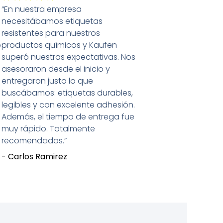
“En nuestra empresa
con
necesitábamos etiquetas
5
resistentes para nuestros
de
o
productos químicos y Kaufen
5
superó nuestras expectativas. Nos
asesoraron desde el inicio y
entregaron justo lo que
buscábamos: etiquetas durables,
legibles y con excelente adhesión.
Además, el tiempo de entrega fue
muy rápido. Totalmente
recomendados.”
- Carlos Ramirez