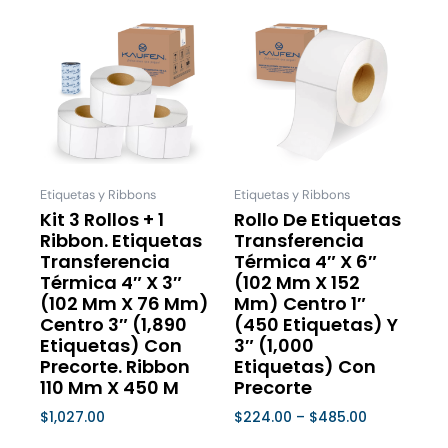
Price
Este
Este
range:
producto
product
$224.00
tiene
tiene
through
múltiples
múltiple
$485.00
variantes.
variantes
Las
Las
opciones
opcione
se
se
Etiquetas y Ribbons
Etiquetas y Ribbons
pueden
pueden
Kit 3 Rollos + 1
Rollo De Etiquetas
Ribbon. Etiquetas
Transferencia
elegir
elegir
Transferencia
Térmica 4″ X 6″
en
en
Térmica 4″ X 3″
(102 Mm X 152
la
la
(102 Mm X 76 Mm)
Mm) Centro 1″
página
página
Centro 3″ (1,890
(450 Etiquetas) Y
de
de
Etiquetas) Con
3″ (1,000
Precorte. Ribbon
Etiquetas) Con
producto
product
110 Mm X 450 M
Precorte
$
1,027.00
$
224.00
–
$
485.00
Seleccionar Opciones
Seleccionar Opciones