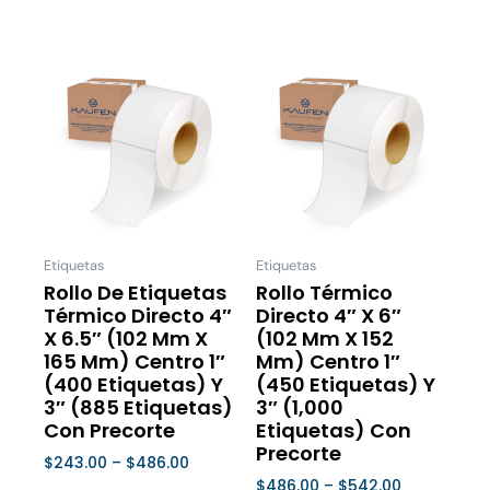
Price
Price
Este
Este
range:
range:
producto
product
$243.00
$486.00
tiene
tiene
through
through
múltiples
múltiple
$486.00
$542.00
variantes.
variantes
Las
Las
opciones
opcione
se
se
Etiquetas
Etiquetas
pueden
pueden
Rollo De Etiquetas
Rollo Térmico
Térmico Directo 4″
Directo 4″ X 6″
elegir
elegir
X 6.5″ (102 Mm X
(102 Mm X 152
en
en
165 Mm) Centro 1″
Mm) Centro 1″
la
la
(400 Etiquetas) Y
(450 Etiquetas) Y
página
página
3″ (885 Etiquetas)
3″ (1,000
de
de
Con Precorte
Etiquetas) Con
Precorte
producto
product
$
243.00
–
$
486.00
$
486.00
–
$
542.00