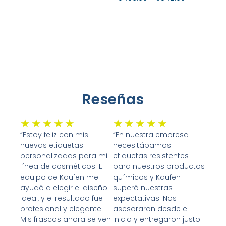
Seleccionar Opciones
Seleccionar Opciones
Reseñas
Valorado
Valorado
★
★
★
★
★
★
★
★
★
★
con
con
“Estoy feliz con mis
“En nuestra empresa
nuevas etiquetas
necesitábamos
5
5
personalizadas para mi
etiquetas resistentes
de
de
línea de cosméticos. El
para nuestros productos
5
5
equipo de Kaufen me
químicos y Kaufen
ayudó a elegir el diseño
superó nuestras
ideal, y el resultado fue
expectativas. Nos
profesional y elegante.
asesoraron desde el
Mis frascos ahora se ven
inicio y entregaron justo