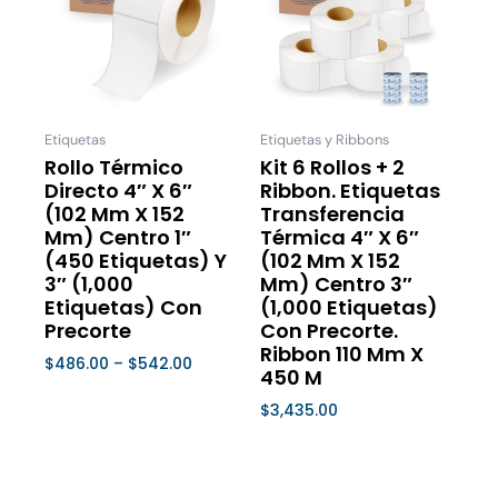
through
múltiples
múltiple
$542.00
variantes.
variantes
Las
Las
opciones
opcione
se
se
Etiquetas
Etiquetas y Ribbons
pueden
pueden
Rollo Térmico
Kit 6 Rollos + 2
Directo 4″ X 6″
Ribbon. Etiquetas
elegir
elegir
(102 Mm X 152
Transferencia
en
en
Mm) Centro 1″
Térmica 4″ X 6″
la
la
(450 Etiquetas) Y
(102 Mm X 152
página
página
3″ (1,000
Mm) Centro 3″
de
de
Etiquetas) Con
(1,000 Etiquetas)
Precorte
Con Precorte.
producto
product
Ribbon 110 Mm X
$
486.00
–
$
542.00
450 M
Seleccionar Opciones
$
3,435.00
Seleccionar Opciones