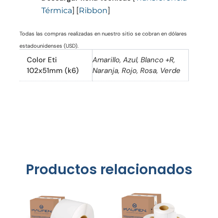
] [
]
Térmica
Ribbon
Todas las compras realizadas en nuestro sitio se cobran en dólares
estadounidenses (USD).
Color Eti
Amarillo, Azul, Blanco +R,
102x51mm (k6)
Naranja, Rojo, Rosa, Verde
Productos relacionados
Price
Este
Este
range:
producto
product
$486.00
tiene
tiene