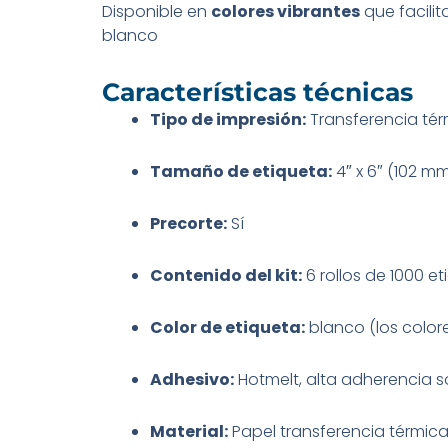
Disponible en
colores vibrantes
que facilit
blanco
Características técnicas
Tipo de impresión:
Transferencia térm
Tamaño de etiqueta:
4″ x 6″ (102 m
Precorte:
Sí
Contenido del kit:
6 rollos de 1000 e
Color de etiqueta:
blanco (los color
Adhesivo:
Hotmelt, alta adherencia s
Material:
Papel transferencia térmic