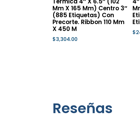
Térmica 4″ X 6.5″ (102
4″
página
Mm X 165 Mm) Centro 3″
Mm
de
(885 Etiquetas) Con
Et
Precorte. Ribbon 110 Mm
Et
producto
X 450 M
$
2
$
3,304.00
Se
Seleccionar Opciones
Reseñas