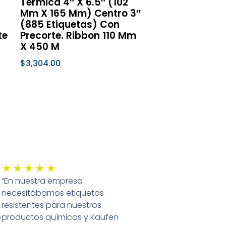
Térmica 4″ X 6.5″ (102
a
página
Mm X 165 Mm) Centro 3″
de
(885 Etiquetas) Con
te
Precorte. Ribbon 110 Mm
ucto
producto
X 450 M
$
3,304.00
Seleccionar Opciones
Valorado
★
★
★
★
★
“En nuestra empresa
con
necesitábamos etiquetas
5
resistentes para nuestros
de
o
productos químicos y Kaufen
5