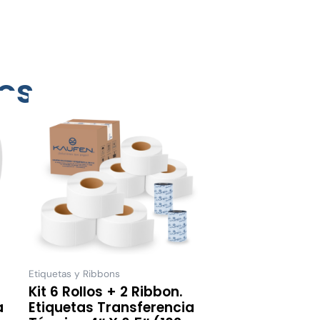
os
Este
ucto
producto
tiene
ples
múltiples
ntes.
variantes.
Las
nes
opciones
se
en
pueden
elegir
Etiquetas y Ribbons
Kit 6 Rollos + 2 Ribbon.
en
a
Etiquetas Transferencia
la