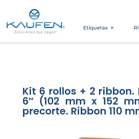
Ir
al
contenido
Etiquetas
R
Kit 6 rollos + 2 ribbon
6″ (102 mm x 152 mm)
precorte. Ribbon 110 