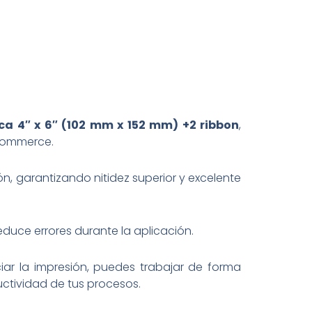
110
mm
x
450
m
cantidad
ica 4″ x 6″ (102 mm x 152 mm) +2 ribbon
,
-commerce.
n, garantizando nitidez superior y excelente
reduce errores durante la aplicación.
ciar la impresión, puedes trabajar de forma
uctividad de tus procesos.