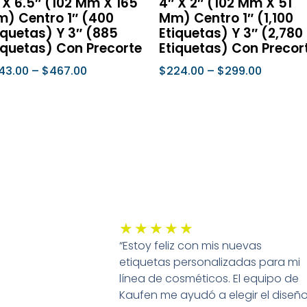
 X 6.5″ (102 Mm X 165
4″ X 2″ (102 Mm X 51
página
págin
) Centro 1″ (400
Mm) Centro 1″ (1,100
de
de
iquetas) Y 3″ (885
Etiquetas) Y 3″ (2,780
iquetas) Con Precorte
Etiquetas) Con Precor
producto
prod
43.00
–
$
467.00
$
224.00
–
$
299.00
leccionar Opciones
Seleccionar Opciones
Valorado
★
★
★
★
★
“Estoy feliz con mis nuevas
con
etiquetas personalizadas para mi
5
línea de cosméticos. El equipo de
de
Kaufen me ayudó a elegir el diseñ
5