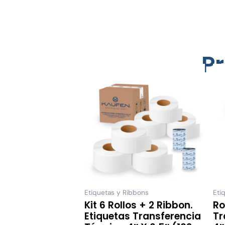
P
Este
producto
tiene
múltiples
variantes.
Las
opciones
se
pueden
elegir
Etiquetas y Ribbons
Eti
Kit 6 Rollos + 2 Ribbon.
Ro
en
Etiquetas Transferencia
Tr
la