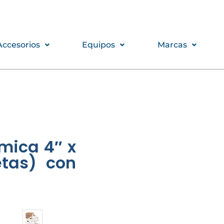
Accesorios
Equipos
Marcas
rmica 4″ x
etas) con
Kit
6