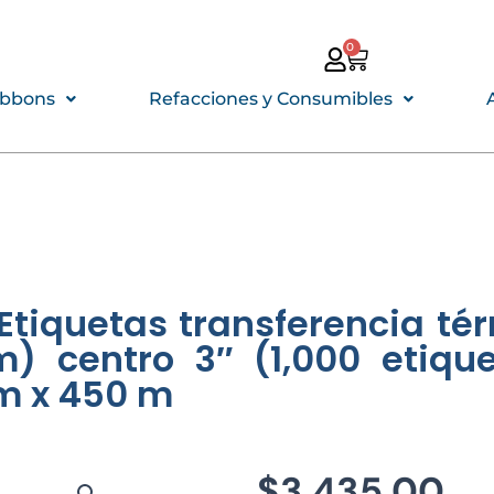
0
CARRITO
ibbons
Refacciones y Consumibles
. Etiquetas transferencia té
 centro 3″ (1,000 etiqu
mm x 450 m
$
3,435.00