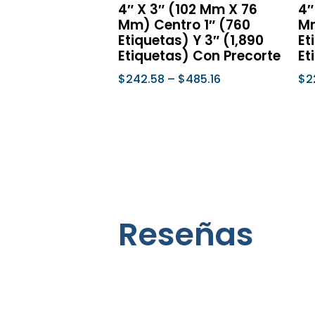
4″ X 3″ (102 Mm X 76
4″
página
Mm) Centro 1″ (760
Mm
de
Etiquetas) Y 3″ (1,890
Et
Etiquetas) Con Precorte
Et
producto
$
242.58
–
$
485.16
$
2
Seleccionar Opciones
Se
Reseñas