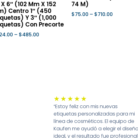
 X 6″ (102 Mm X 152
74 M)
página
págin
) Centro 1″ (450
$
75.00
–
$
710.00
de
de
iquetas) Y 3″ (1,000
iquetas) Con Precorte
producto
prod
Seleccionar Opciones
24.00
–
$
485.00
leccionar Opciones
Valorado
★
★
★
★
★
“Estoy feliz con mis nuevas
con
etiquetas personalizadas para mi
5
línea de cosméticos. El equipo de
de
Kaufen me ayudó a elegir el diseñ
5
ideal, y el resultado fue profesional