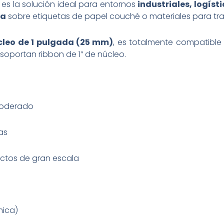
es la solución ideal para entornos
industriales, logís
ra
sobre etiquetas de papel couché o materiales para tra
cleo de 1 pulgada (25 mm)
, es totalmente compatibl
oportan ribbon de 1” de núcleo.
 moderado
as
yectos de gran escala
mica)