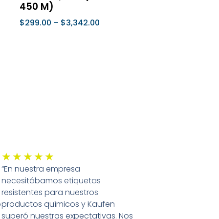
450 M)
a
página
$
299.00
–
$
3,342.00
de
ucto
producto
Seleccionar Opciones
Valorado
★
★
★
★
★
“En nuestra empresa
con
necesitábamos etiquetas
5
resistentes para nuestros
de
o
productos químicos y Kaufen
5
superó nuestras expectativas. Nos