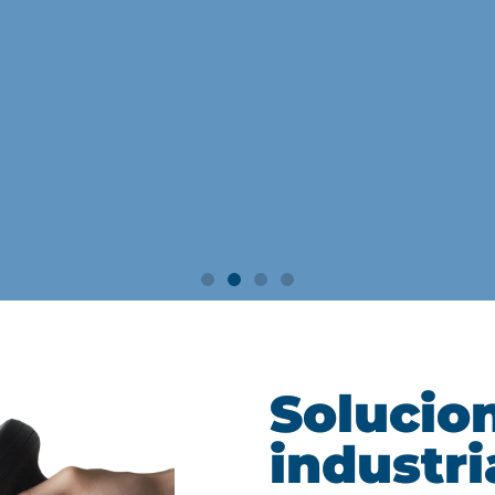
a gama de
Solucio
industri