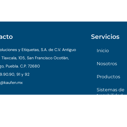
acto
Servicios
luciones y Etiquetas, S.A. de C.V. Antiguo
Inicio
 Tlaxcala, 105, San Francisco Ocotlán,
Nosotros
o, Puebla. C.P. 72680
9.90.90, 91 y 92
Productos
o@kaufen.mx
Sistemas de
trazabilidad
6 Kaufen. Todos los derechos reservados