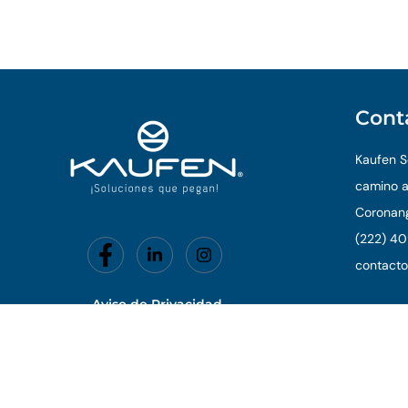
Cont
Kaufen So
camino a
Coronang
(222) 40
contact
Aviso de Privacidad
© 202