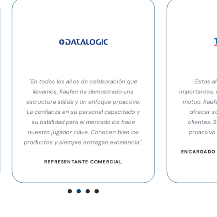
"Estos años han sido de cambios
"La estructur
importantes, con una relación de beneficio
facilita u
mutuo. Kaufen tiene el perfil idóneo para
marcas y la e
ofrecer soluciones integrales a sus
Su equipo
clientes. Su equipo bien informado y
proactivo añade un plus a la marca".
MAN
ENCARGADO DE DISTRIBUCIÓN Y CANALES