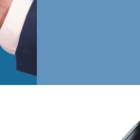
Impresión hasta en 9 tintas
Te asesoramos para seleccionar entre una divers
materiales, adhesivos, sustratos y acabados.