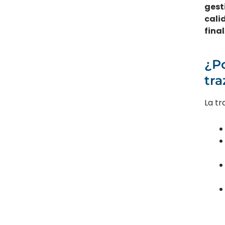
gest
cali
final
¿P
tra
La tr