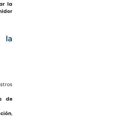
ar la
midor
 la
istros
s de
ción
,