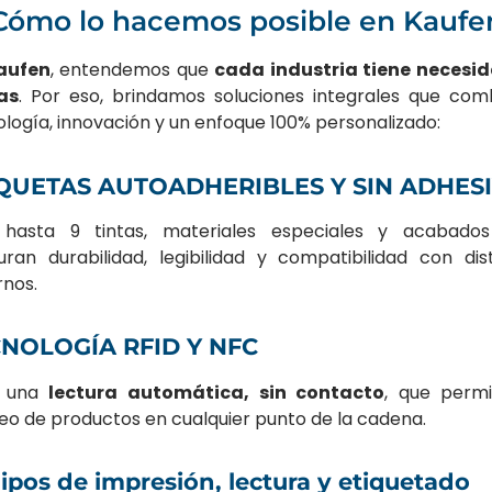
Cómo lo hacemos posible en Kaufe
aufen
, entendemos que
cada industria tiene necesi
as
. Por eso, brindamos soluciones integrales que com
logía, innovación y un enfoque 100% personalizado:
QUETAS AUTOADHERIBLES Y SIN ADHES
hasta 9 tintas, materiales especiales y acabado
uran durabilidad, legibilidad y compatibilidad con dist
rnos.
NOLOGÍA RFID Y NFC
a una
lectura automática, sin contacto
, que permi
eo de productos en cualquier punto de la cadena.
ipos de impresión, lectura y etiquetado