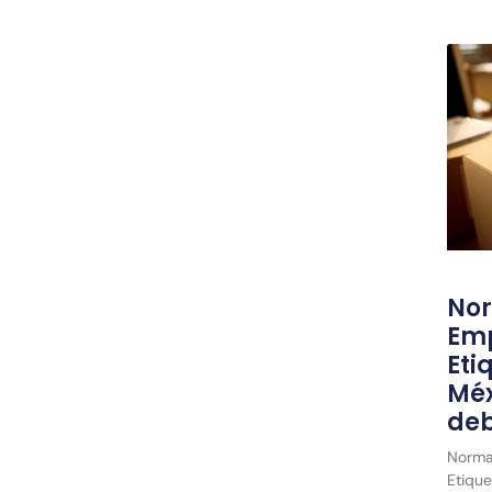
No
Emp
Eti
Méx
deb
Norma
Etique