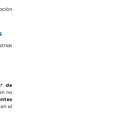
ación
s
trias
² de
en no
entes
 en el