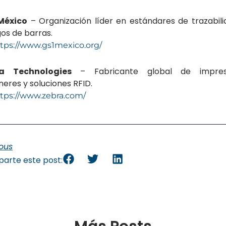
México
– Organización líder en estándares de trazabili
os de barras.
tps://www.gs1mexico.org/
a Technologies
– Fabricante global de impreso
eres y soluciones RFID.
tps://www.zebra.com/
ious
arte este post: