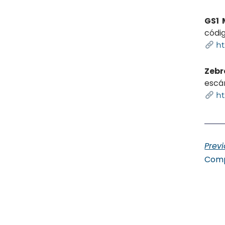
GS1 
códig
ht
Zebr
escán
ht
Prev
Comp