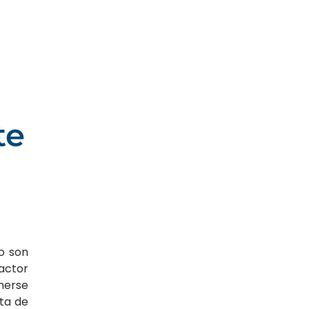
te
lo son
actor
nerse
ata de