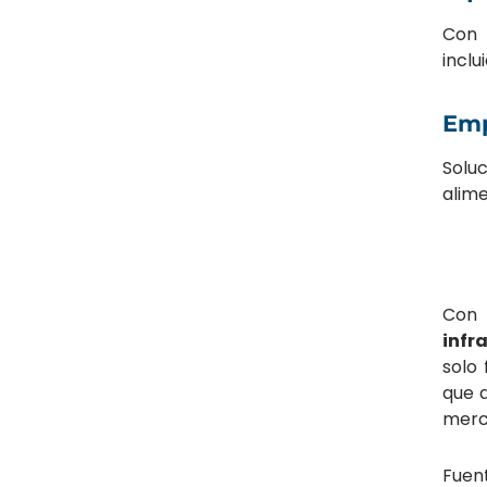
Con 
inclu
Emp
Solu
alime
Con
infr
solo
que a
merc
Fuen