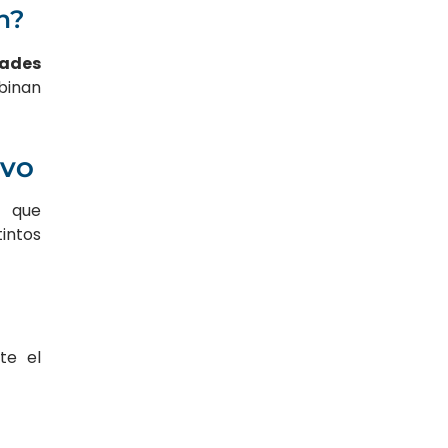
n?
dades
binan
IVO
s que
intos
te el