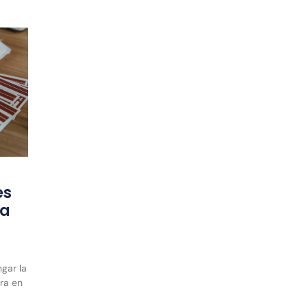
es
la
ngar la
rra en