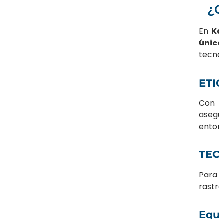
¿
En
K
únic
tecno
ETI
Con 
aseg
ento
TEC
Par
rastr
Equ