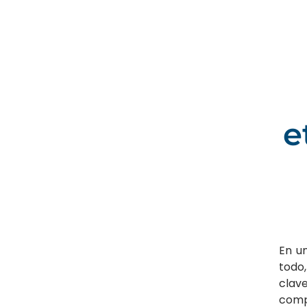
e
En un
todo
clav
compe