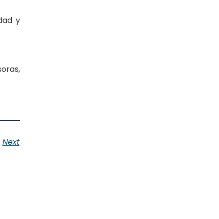
dad y
ras,
Next