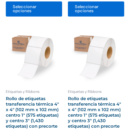
Seleccionar
Seleccionar
opciones
opciones
Price
Price
Este
Es
range:
range:
producto
pr
$224.00
$224.00
through
through
tiene
ti
$467.00
$467.00
múltiples
mú
variantes.
var
Las
La
opciones
op
se
se
pueden
pu
Etiquetas y Ribbons
Etiquetas y Ribbons
elegir
ele
Rollo de etiquetas
Rollo de etiquetas
transferencia térmica 4″
transferencia térmica 4″
en
en
x 4″ (102 mm x 102 mm)
x 4″ (102 mm x 102 mm)
la
la
centro 1″ (575 etiquetas)
centro 1″ (575 etiquetas)
página
pá
y centro 3″ (1,430
y centro 3″ (1,430
etiquetas) con precorte
etiquetas) con precorte
de
de