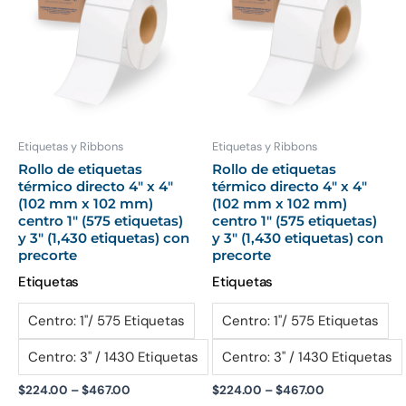
through
through
tiene
ti
$467.00
$467.00
múltiples
mú
variantes.
var
Las
La
opciones
op
se
se
pueden
pu
Etiquetas y Ribbons
Etiquetas y Ribbons
elegir
ele
Rollo de etiquetas
Rollo de etiquetas
térmico directo 4″ x 4″
térmico directo 4″ x 4″
en
en
(102 mm x 102 mm)
(102 mm x 102 mm)
la
la
centro 1″ (575 etiquetas)
centro 1″ (575 etiquetas)
página
pá
y 3″ (1,430 etiquetas) con
y 3″ (1,430 etiquetas) con
precorte
precorte
de
de
producto
pr
Etiquetas
Etiquetas
Centro: 1"/ 575 Etiquetas
Centro: 1"/ 575 Etiquetas
Centro: 3" / 1430 Etiquetas
Centro: 3" / 1430 Etiquetas
$
224.00
–
$
467.00
$
224.00
–
$
467.00