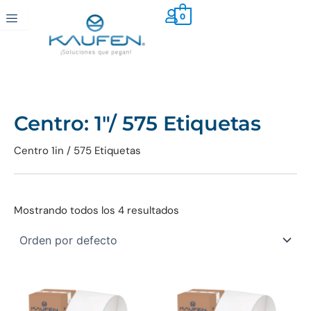
Ir
0
al
contenido
Centro: 1"/ 575 Etiquetas
Centro 1in / 575 Etiquetas
Mostrando todos los 4 resultados
Price
Price
Este
Es
range:
range:
producto
pr
$224.00
$224.00