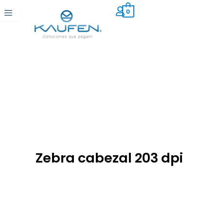
Ir
0
al
contenido
Zebra cabezal 203 dpi