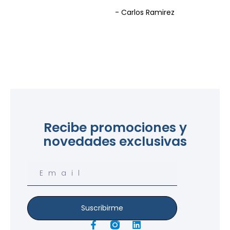
- Carlos Ramirez
Recibe promociones y
novedades exclusivas
Email
Suscribirme
F
L