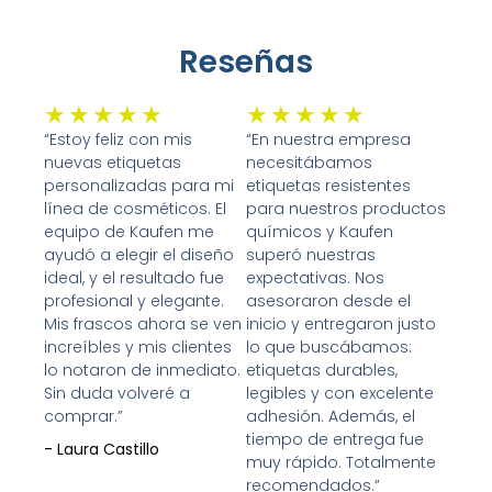
Reseñas
Valorado
Valorado
★
★
★
★
★
★
★
★
★
★
con
con
“Estoy feliz con mis
“En nuestra empresa
nuevas etiquetas
necesitábamos
5
5
personalizadas para mi
etiquetas resistentes
de
de
línea de cosméticos. El
para nuestros productos
5
5
equipo de Kaufen me
químicos y Kaufen
ayudó a elegir el diseño
superó nuestras
ideal, y el resultado fue
expectativas. Nos
profesional y elegante.
asesoraron desde el
Mis frascos ahora se ven
inicio y entregaron justo
increíbles y mis clientes
lo que buscábamos:
lo notaron de inmediato.
etiquetas durables,
Sin duda volveré a
legibles y con excelente
comprar.”
adhesión. Además, el
tiempo de entrega fue
- Laura Castillo
muy rápido. Totalmente
recomendados.”