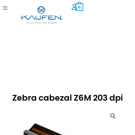
Ir
0
al
contenido
Zebra cabezal Z6M 203 dpi