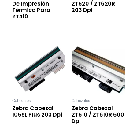
De Impresión
ZT620 / ZT620R
Térmica Para
203 Dpi
ZT410
Leer Más
Leer Más
Cabezales
Cabezales
Zebra Cabezal
Zebra Cabezal
105SL Plus 203 Dpi
ZT610 / ZT610R 600
Dpi
Leer Más
Leer Más