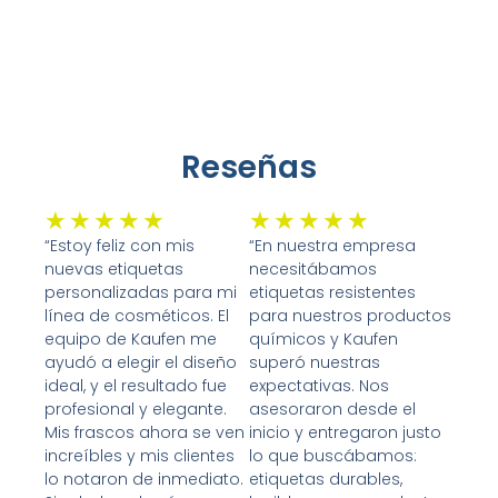
Reseñas
Valorado
Valorado
★
★
★
★
★
★
★
★
★
★
con
con
“Estoy feliz con mis
“En nuestra empresa
nuevas etiquetas
necesitábamos
5
5
personalizadas para mi
etiquetas resistentes
de
de
línea de cosméticos. El
para nuestros productos
5
5
equipo de Kaufen me
químicos y Kaufen
ayudó a elegir el diseño
superó nuestras
ideal, y el resultado fue
expectativas. Nos
profesional y elegante.
asesoraron desde el
Mis frascos ahora se ven
inicio y entregaron justo
increíbles y mis clientes
lo que buscábamos:
lo notaron de inmediato.
etiquetas durables,