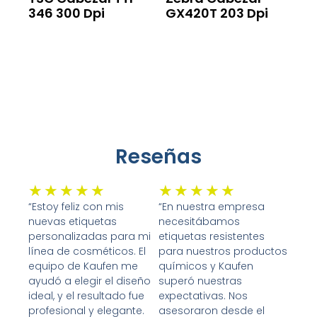
346 300 Dpi
GX420T 203 Dpi
Leer Más
Leer Más
Reseñas
Valorado
Valorado
★
★
★
★
★
★
★
★
★
★
con
con
“Estoy feliz con mis
“En nuestra empresa
nuevas etiquetas
necesitábamos
5
5
personalizadas para mi
etiquetas resistentes
de
de
línea de cosméticos. El
para nuestros productos
5
5
equipo de Kaufen me
químicos y Kaufen
ayudó a elegir el diseño
superó nuestras
ideal, y el resultado fue
expectativas. Nos
profesional y elegante.
asesoraron desde el