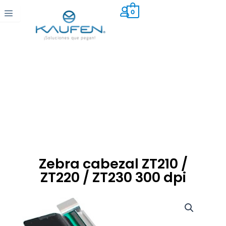
Ir
0
al
contenido
Zebra cabezal ZT210 /
ZT220 / ZT230 300 dpi