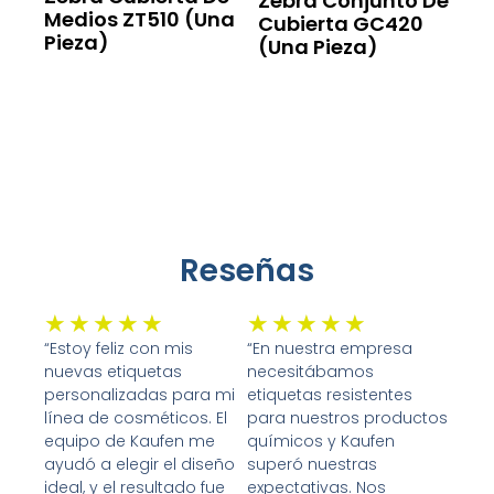
Zebra Conjunto De
Medios ZT510 (una
Cubierta GC420
Pieza)
(una Pieza)
Leer Más
Leer Más
Reseñas
Valorado
Valorado
★
★
★
★
★
★
★
★
★
★
con
con
“Estoy feliz con mis
“En nuestra empresa
nuevas etiquetas
necesitábamos
5
5
personalizadas para mi
etiquetas resistentes
de
de
línea de cosméticos. El
para nuestros productos
5
5
equipo de Kaufen me
químicos y Kaufen
ayudó a elegir el diseño
superó nuestras
ideal, y el resultado fue
expectativas. Nos