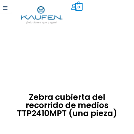
Ir
0
al
contenido
Zebra cubierta del
recorrido de medios
TTP2410MPT (una pieza)