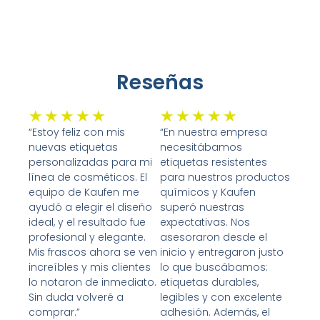
Reseñas
Valorado
Valorado
★
★
★
★
★
★
★
★
★
★
con
con
“Estoy feliz con mis
“En nuestra empresa
nuevas etiquetas
necesitábamos
5
5
personalizadas para mi
etiquetas resistentes
de
de
línea de cosméticos. El
para nuestros productos
5
5
equipo de Kaufen me
químicos y Kaufen
ayudó a elegir el diseño
superó nuestras
ideal, y el resultado fue
expectativas. Nos
profesional y elegante.
asesoraron desde el
Mis frascos ahora se ven
inicio y entregaron justo
increíbles y mis clientes
lo que buscábamos:
lo notaron de inmediato.
etiquetas durables,
Sin duda volveré a
legibles y con excelente
comprar.”
adhesión. Además, el