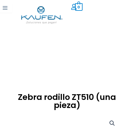
Ir
0
al
contenido
Zebra rodillo ZT510 (una
pieza)