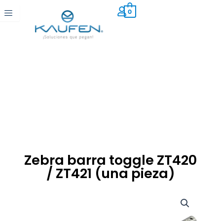
Ir
0
al
contenido
Zebra barra toggle ZT420
/ ZT421 (una pieza)