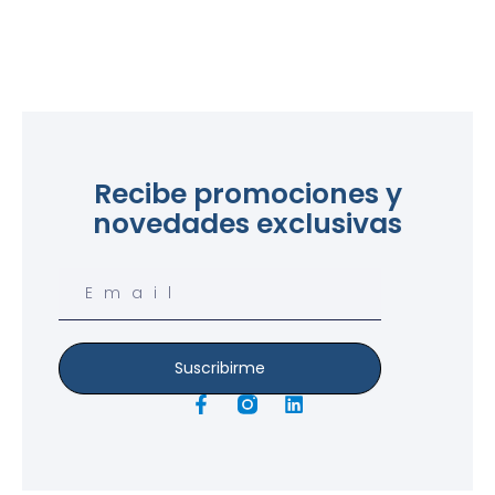
Recibe promociones y
novedades exclusivas
Email
Suscribirme
F
L
a
i
c
n
e
k
b
e