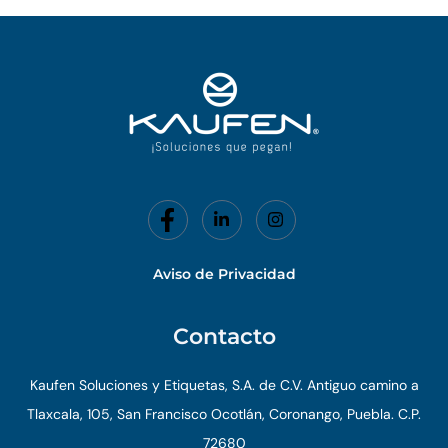
o
d
o
i
k
n
-
f
Aviso de Privacidad
Contacto
Kaufen Soluciones y Etiquetas, S.A. de C.V. Antiguo camino a
Tlaxcala, 105, San Francisco Ocotlán, Coronango, Puebla. C.P.
72680