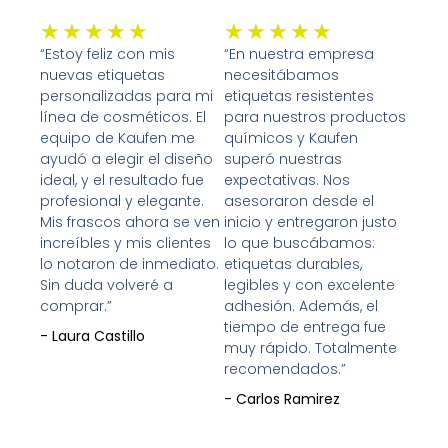
Valorado
Valorado
★
★
★
★
★
★
★
★
★
★
con
con
“Estoy feliz con mis
“En nuestra empresa
nuevas etiquetas
necesitábamos
5
5
personalizadas para mi
etiquetas resistentes
de
de
línea de cosméticos. El
para nuestros productos
5
5
equipo de Kaufen me
químicos y Kaufen
ayudó a elegir el diseño
superó nuestras
ideal, y el resultado fue
expectativas. Nos
profesional y elegante.
asesoraron desde el
Mis frascos ahora se ven
inicio y entregaron justo
increíbles y mis clientes
lo que buscábamos:
lo notaron de inmediato.
etiquetas durables,
Sin duda volveré a
legibles y con excelente
comprar.”
adhesión. Además, el
tiempo de entrega fue
- Laura Castillo
muy rápido. Totalmente
recomendados.”
- Carlos Ramirez