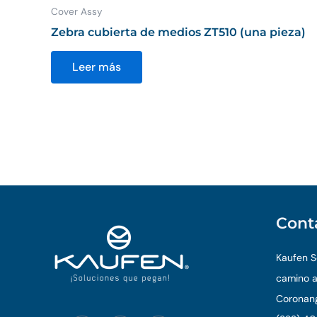
Cover Assy
Zebra cubierta de medios ZT510 (una pieza)
Leer más
Cont
Kaufen So
camino a
Coronang