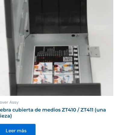
over Assy
ebra cubierta de medios ZT410 / ZT411 (una
ieza)
Leer más