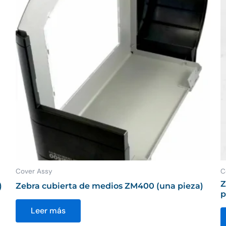
Cover Assy
C
Z
)
Zebra cubierta de medios ZM400 (una pieza)
p
Leer más