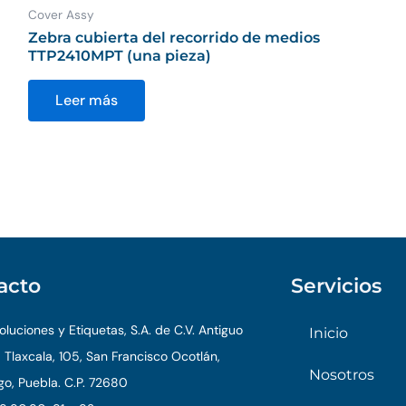
Cover Assy
Zebra cubierta del recorrido de medios
TTP2410MPT (una pieza)
Leer más
acto
Servicios
luciones y Etiquetas, S.A. de C.V. Antiguo
Inicio
 Tlaxcala, 105, San Francisco Ocotlán,
Nosotros
o, Puebla. C.P. 72680