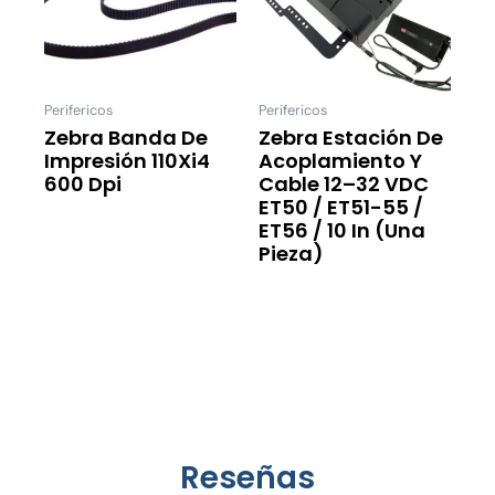
Perifericos
Perifericos
Zebra Banda De
Zebra Estación De
Impresión 110Xi4
Acoplamiento Y
600 Dpi
Cable 12–32 VDC
ET50 / ET51-55 /
Leer Más
ET56 / 10 In (una
Pieza)
Leer Más
Reseñas