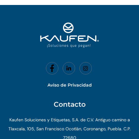
o
d
o
i
k
n
-
f
Aviso de Privacidad
Contacto
Kaufen Soluciones y Etiquetas, S.A. de C.V. Antiguo camino a
Tlaxcala, 105, San Francisco Ocotlán, Coronango, Puebla. C.P.
72680