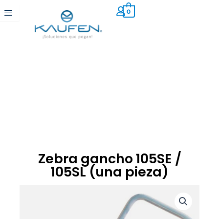
Ir
0
al
contenido
Zebra gancho 105SE /
105SL (una pieza)