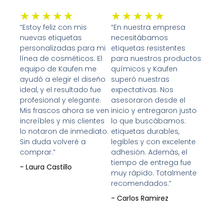
Valorado
Valorado
★
★
★
★
★
★
★
★
★
★
con
con
“Estoy feliz con mis
“En nuestra empresa
nuevas etiquetas
necesitábamos
5
5
personalizadas para mi
etiquetas resistentes
de
de
línea de cosméticos. El
para nuestros productos
5
5
equipo de Kaufen me
químicos y Kaufen
ayudó a elegir el diseño
superó nuestras
ideal, y el resultado fue
expectativas. Nos
profesional y elegante.
asesoraron desde el
Mis frascos ahora se ven
inicio y entregaron justo
increíbles y mis clientes
lo que buscábamos:
lo notaron de inmediato.
etiquetas durables,
Sin duda volveré a
legibles y con excelente
comprar.”
adhesión. Además, el
tiempo de entrega fue
- Laura Castillo
muy rápido. Totalmente
recomendados.”
- Carlos Ramirez