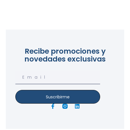
Recibe promociones y
novedades exclusivas
Email
Suscribirme
F
L
a
i
c
n
e
k
b
e