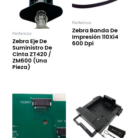
Perifericos
Zebra Banda De
Perifericos
Impresión 110Xi4
Zebra Eje De
600 Dpi
Suministro De
Leer Más
Cinta ZT420 /
ZM600 (una
Pieza)
Leer Más