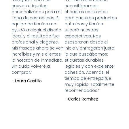
con
con
nuevas etiquetas
necesitábamos
5
5
personalizadas para mi
etiquetas resistentes
de
de
línea de cosméticos. El
para nuestros productos
5
5
equipo de Kaufen me
químicos y Kaufen
ayudó a elegir el diseño
superó nuestras
ideal, y el resultado fue
expectativas. Nos
profesional y elegante.
asesoraron desde el
Mis frascos ahora se ven
inicio y entregaron justo
increíbles y mis clientes
lo que buscábamos:
lo notaron de inmediato.
etiquetas durables,
Sin duda volveré a
legibles y con excelente
comprar.”
adhesión. Además, el
tiempo de entrega fue
- Laura Castillo
muy rápido. Totalmente
recomendados.”
- Carlos Ramirez