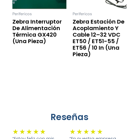
Perifericos
Perifericos
Zebra Interruptor
Zebra Estación De
De Alimentación
Acoplamiento Y
Térmica GX420
Cable 12–32 VDC
(una Pieza)
ET50 / ET51-55 /
ET56 / 10 In (una
Leer Más
Pieza)
Leer Más
Reseñas
Valorado
Valorado
★
★
★
★
★
★
★
★
★
★
“Estoy feliz con mis
“En nuestra empresa