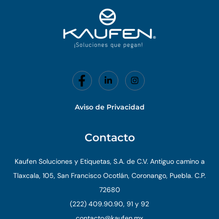
-
f
Aviso de Privacidad
Contacto
Kaufen Soluciones y Etiquetas, S.A. de C.V. Antiguo camino a
Tlaxcala, 105, San Francisco Ocotlán, Coronango, Puebla. C.P.
72680
(222) 409.90.90, 91 y 92
contacto@kaufen.mx