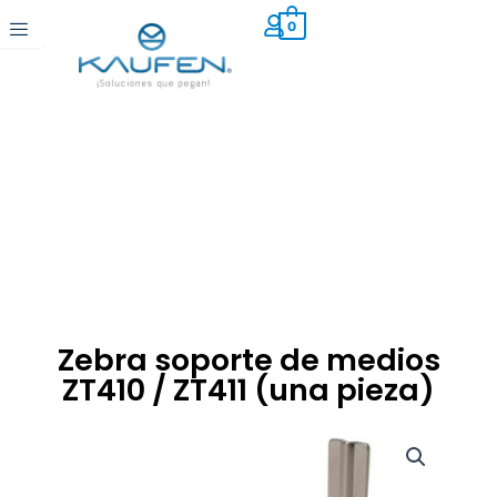
Ir
0
al
contenido
Zebra soporte de medios
ZT410 / ZT411 (una pieza)