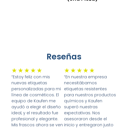
Leer Más
Leer Más
Reseñas
Valorado
Valorado
★
★
★
★
★
★
★
★
★
★
con
con
“Estoy feliz con mis
“En nuestra empresa
nuevas etiquetas
necesitábamos
5
5
personalizadas para mi
etiquetas resistentes
de
de
línea de cosméticos. El
para nuestros productos
5
5
equipo de Kaufen me
químicos y Kaufen
ayudó a elegir el diseño
superó nuestras
ideal, y el resultado fue
expectativas. Nos
profesional y elegante.
asesoraron desde el
Mis frascos ahora se ven
inicio y entregaron justo