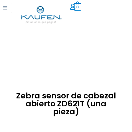
Ir
0
al
contenido
Zebra sensor de cabezal
abierto ZD621T (una
pieza)