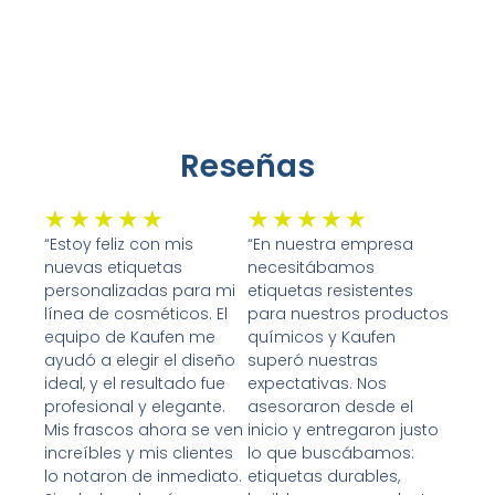
Reseñas
Valorado
Valorado
★
★
★
★
★
★
★
★
★
★
con
con
“Estoy feliz con mis
“En nuestra empresa
nuevas etiquetas
necesitábamos
5
5
personalizadas para mi
etiquetas resistentes
de
de
línea de cosméticos. El
para nuestros productos
5
5
equipo de Kaufen me
químicos y Kaufen
ayudó a elegir el diseño
superó nuestras
ideal, y el resultado fue
expectativas. Nos
profesional y elegante.
asesoraron desde el
Mis frascos ahora se ven
inicio y entregaron justo
increíbles y mis clientes
lo que buscábamos:
lo notaron de inmediato.
etiquetas durables,