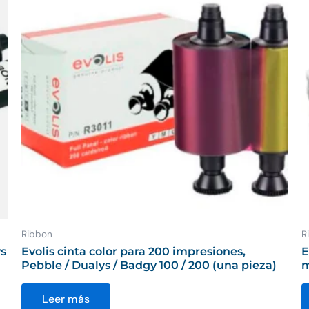
Ribbon
R
ys
Evolis cinta color para 200 impresiones,
E
Pebble / Dualys / Badgy 100 / 200 (una pieza)
m
Leer más