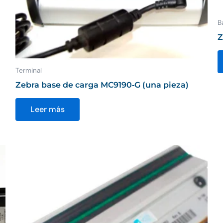
B
Z
Terminal
Zebra base de carga MC9190‑G (una pieza)
Leer más