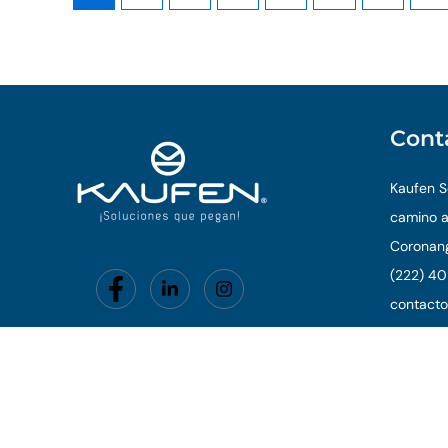
Cont
Kaufen So
camino a
Coronang
(222) 40
contact
Aviso de Privacidad
© 202