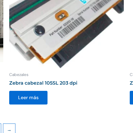
Cabezales
C
Zebra cabezal 105SL 203 dpi
Z
Leer más
→