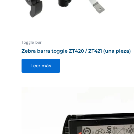
Toggle bar
Zebra barra toggle ZT420 / ZT421 (una pieza)
Leer más