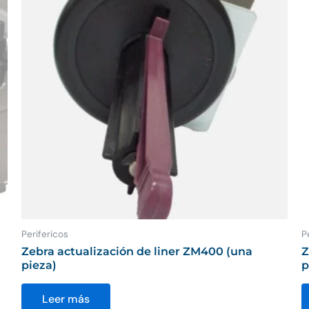
Perifericos
P
Zebra actualización de liner ZM400 (una
Z
pieza)
p
Leer más