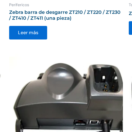
Perifericos
T
Zebra barra de desgarre ZT210 / ZT220 / ZT230
Z
/ ZT410 / ZT411 (una pieza)
Leer más