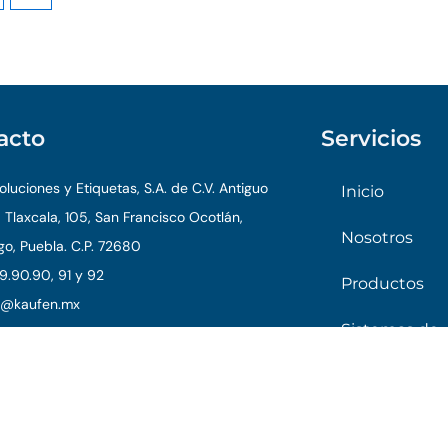
acto
Servicios
luciones y Etiquetas, S.A. de C.V. Antiguo
Inicio
 Tlaxcala, 105, San Francisco Ocotlán,
Nosotros
o, Puebla. C.P. 72680
9.90.90, 91 y 92
Productos
o@kaufen.mx
Sistemas de
trazabilidad
6 Kaufen. Todos los derechos reservados