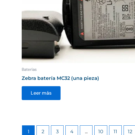
Baterías
Zebra batería MC32 (una pieza)
Leer más
1
…
2
3
4
10
11
12