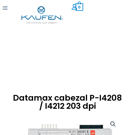
Ir
0
al
contenido
Datamax cabezal P-I4208
/ I4212 203 dpi