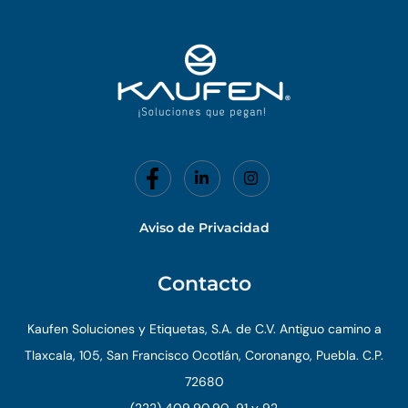
o
i
k
n
-
f
Aviso de Privacidad
Contacto
Kaufen Soluciones y Etiquetas, S.A. de C.V. Antiguo camino a
Tlaxcala, 105, San Francisco Ocotlán, Coronango, Puebla. C.P.
72680
(222) 409.90.90, 91 y 92