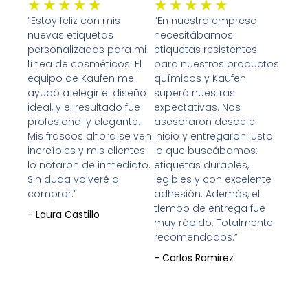
Valorado
Valorado
★
★
★
★
★
★
★
★
★
★
con
con
“Estoy feliz con mis
“En nuestra empresa
nuevas etiquetas
necesitábamos
5
5
personalizadas para mi
etiquetas resistentes
de
de
línea de cosméticos. El
para nuestros productos
5
5
equipo de Kaufen me
químicos y Kaufen
ayudó a elegir el diseño
superó nuestras
ideal, y el resultado fue
expectativas. Nos
profesional y elegante.
asesoraron desde el
Mis frascos ahora se ven
inicio y entregaron justo
increíbles y mis clientes
lo que buscábamos:
lo notaron de inmediato.
etiquetas durables,
Sin duda volveré a
legibles y con excelente
comprar.”
adhesión. Además, el
tiempo de entrega fue
- Laura Castillo
muy rápido. Totalmente
recomendados.”
- Carlos Ramirez