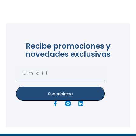
Recibe promociones y
novedades exclusivas
Email
Suscribirme
F
L
a
i
c
n
e
k
b
e
o
d