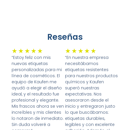
Reseñas
Valorado
Valorado
★
★
★
★
★
★
★
★
★
★
con
con
“Estoy feliz con mis
“En nuestra empresa
nuevas etiquetas
necesitábamos
5
5
personalizadas para mi
etiquetas resistentes
de
de
línea de cosméticos. El
para nuestros productos
5
5
equipo de Kaufen me
químicos y Kaufen
ayudó a elegir el diseño
superó nuestras
ideal, y el resultado fue
expectativas. Nos
profesional y elegante.
asesoraron desde el
Mis frascos ahora se ven
inicio y entregaron justo
increíbles y mis clientes
lo que buscábamos:
lo notaron de inmediato.
etiquetas durables,
Sin duda volveré a
legibles y con excelente