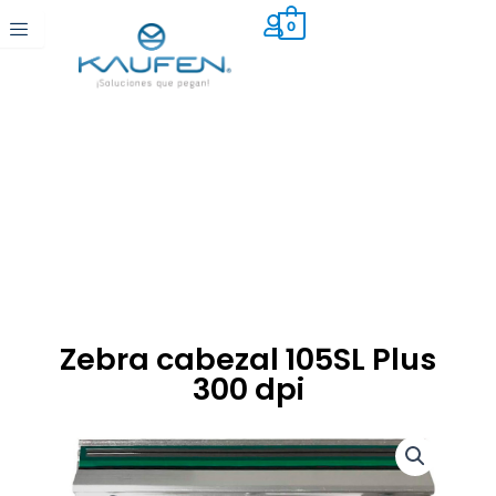
Ir
0
al
contenido
Zebra cabezal 105SL Plus
300 dpi