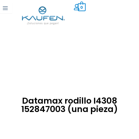
Ir
0
al
contenido
Datamax rodillo I4308
152847003 (una pieza)