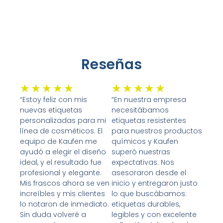
Reseñas
Valorado
Valorado
★
★
★
★
★
★
★
★
★
★
con
con
“Estoy feliz con mis
“En nuestra empresa
nuevas etiquetas
necesitábamos
5
5
personalizadas para mi
etiquetas resistentes
de
de
línea de cosméticos. El
para nuestros productos
5
5
equipo de Kaufen me
químicos y Kaufen
ayudó a elegir el diseño
superó nuestras
ideal, y el resultado fue
expectativas. Nos
profesional y elegante.
asesoraron desde el
Mis frascos ahora se ven
inicio y entregaron justo
increíbles y mis clientes
lo que buscábamos:
lo notaron de inmediato.
etiquetas durables,
Sin duda volveré a
legibles y con excelente