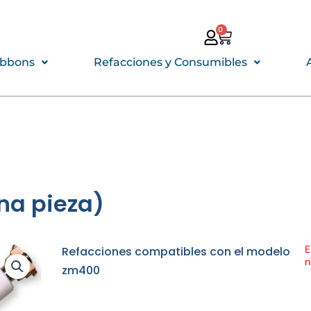
0
CARRITO
ibbons
Refacciones y Consumibles
na pieza)
E
Refacciones compatibles con el modelo
n
zm400