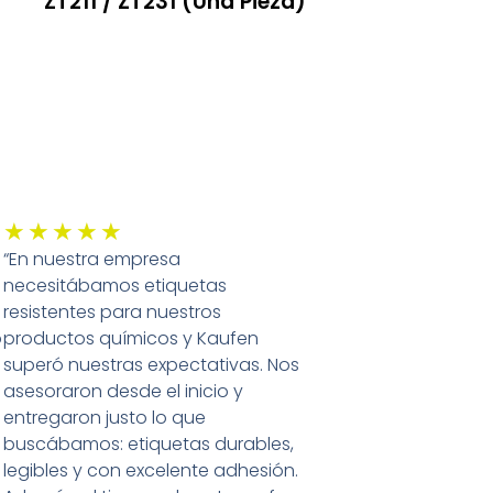
ZT211 / ZT231 (una Pieza)
Leer Más
Valorado
★
★
★
★
★
“En nuestra empresa
con
necesitábamos etiquetas
5
resistentes para nuestros
de
o
productos químicos y Kaufen
5
superó nuestras expectativas. Nos
asesoraron desde el inicio y
entregaron justo lo que
buscábamos: etiquetas durables,
legibles y con excelente adhesión.