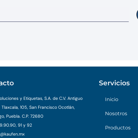
acto
Servicios
luciones y Etiquetas, S.A. de C.V. Antiguo
Inicio
 Tlaxcala, 105, San Francisco Ocotlán,
Nosotros
o, Puebla. C.P. 72680
9.90.90, 91 y 92
Productos
o@kaufen.mx