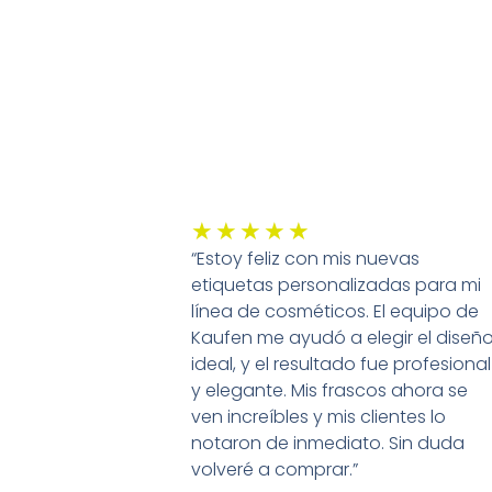
er Más
Leer Más
Valorado
★
★
★
★
★
“Estoy feliz con mis nuevas
con
etiquetas personalizadas para mi
5
línea de cosméticos. El equipo de
de
Kaufen me ayudó a elegir el diseñ
5
ideal, y el resultado fue profesional
y elegante. Mis frascos ahora se
ven increíbles y mis clientes lo
notaron de inmediato. Sin duda
volveré a comprar.”