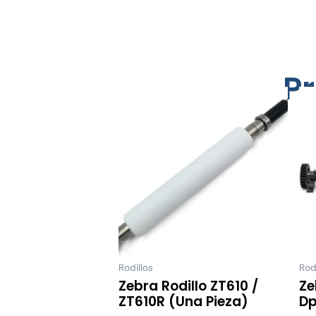
P
Rodillos
Rod
Zebra Rodillo ZT610 /
Ze
ZT610R (una Pieza)
Dp