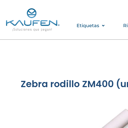
Ir
al
contenido
Etiquetas
R
Zebra rodillo ZM400 (u