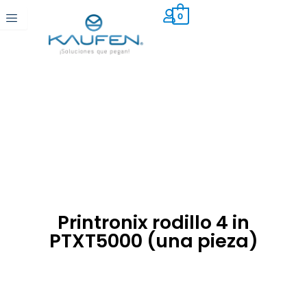
Ir
0
al
contenido
Printronix rodillo 4 in
PTXT5000 (una pieza)