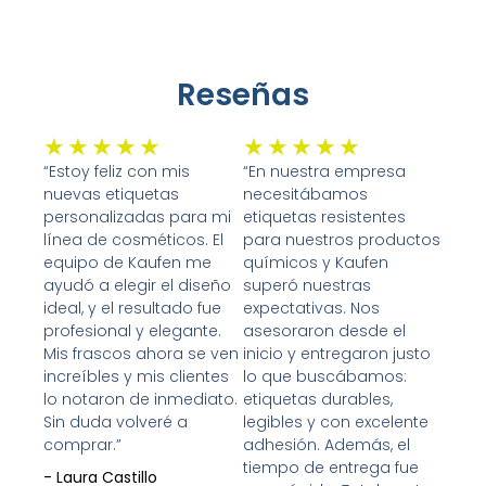
Reseñas
Valorado
Valorado
★
★
★
★
★
★
★
★
★
★
con
con
“Estoy feliz con mis
“En nuestra empresa
nuevas etiquetas
necesitábamos
5
5
personalizadas para mi
etiquetas resistentes
de
de
línea de cosméticos. El
para nuestros productos
5
5
equipo de Kaufen me
químicos y Kaufen
ayudó a elegir el diseño
superó nuestras
ideal, y el resultado fue
expectativas. Nos
profesional y elegante.
asesoraron desde el
Mis frascos ahora se ven
inicio y entregaron justo
increíbles y mis clientes
lo que buscábamos:
lo notaron de inmediato.
etiquetas durables,
Sin duda volveré a
legibles y con excelente
comprar.”
adhesión. Además, el
tiempo de entrega fue
- Laura Castillo