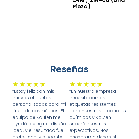
Pieza)
Leer Más
Reseñas
Valorado
Valorado
★
★
★
★
★
★
★
★
★
★
con
con
“Estoy feliz con mis
“En nuestra empresa
nuevas etiquetas
necesitábamos
5
5
personalizadas para mi
etiquetas resistentes
de
de
línea de cosméticos. El
para nuestros productos
5
5
equipo de Kaufen me
químicos y Kaufen
ayudó a elegir el diseño
superó nuestras
ideal, y el resultado fue
expectativas. Nos
profesional y elegante.
asesoraron desde el