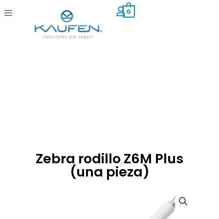
Ir
0
al
contenido
Zebra rodillo Z6M Plus
(una pieza)