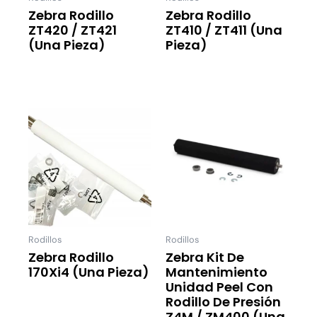
Zebra Rodillo
Zebra Rodillo
ZT420 / ZT421
ZT410 / ZT411 (una
(una Pieza)
Pieza)
Leer Más
Leer Más
Rodillos
Rodillos
Zebra Rodillo
Zebra Kit De
170Xi4 (una Pieza)
Mantenimiento
Unidad Peel Con
Leer Más
Rodillo De Presión
Z4M / ZM400 (una