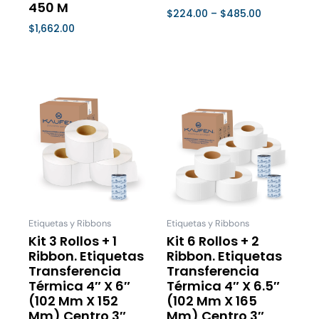
450 M
$
224.00
–
$
485.00
$
1,662.00
Seleccionar Opciones
Seleccionar Opciones
Este
Este
producto
product
tiene
tiene
múltiples
múltiple
variantes.
variantes
Las
Las
opciones
opcione
se
se
Etiquetas y Ribbons
Etiquetas y Ribbons
pueden
pueden
Kit 3 Rollos + 1
Kit 6 Rollos + 2
Ribbon. Etiquetas
Ribbon. Etiquetas
elegir
elegir
Transferencia
Transferencia
en
en
Térmica 4″ X 6″
Térmica 4″ X 6.5″
la
la
(102 Mm X 152
(102 Mm X 165
página
página
Mm) Centro 3″
Mm) Centro 3″