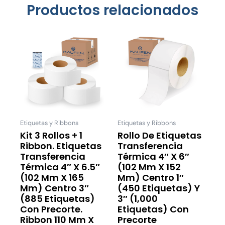
Productos relacionados
Price
Este
Este
range:
producto
product
$224.00
tiene
tiene
through
múltiples
múltiple
$485.00
variantes.
variantes
Las
Las
opciones
opcione
se
se
Etiquetas y Ribbons
Etiquetas y Ribbons
pueden
pueden
Kit 3 Rollos + 1
Rollo De Etiquetas
Ribbon. Etiquetas
Transferencia
elegir
elegir
Transferencia
Térmica 4″ X 6″
en
en
Térmica 4″ X 6.5″
(102 Mm X 152
la
la
(102 Mm X 165
Mm) Centro 1″
página
página
Mm) Centro 3″
(450 Etiquetas) Y
de
de
(885 Etiquetas)
3″ (1,000
Con Precorte.
Etiquetas) Con
producto
product
Ribbon 110 Mm X
Precorte