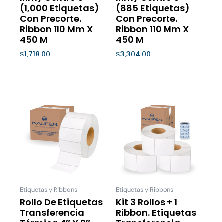
de
de
(1,000 Etiquetas)
(885 Etiquetas)
Con Precorte.
Con Precorte.
producto
product
Ribbon 110 Mm X
Ribbon 110 Mm X
450 M
450 M
$
1,718.00
$
3,304.00
Seleccionar Opciones
Seleccionar Opciones
Price
Este
Este
range:
producto
product
$224.00
tiene
tiene
through
múltiples
múltiple
$299.00
variantes.
variantes
Las
Las
opciones
opcione
se
se
Etiquetas y Ribbons
Etiquetas y Ribbons
pueden
pueden
Rollo De Etiquetas
Kit 3 Rollos + 1
Transferencia
Ribbon. Etiquetas
elegir
elegir