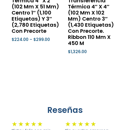
Térmica 4″ X 2″
Transferencia
en
en
(102 Mm X 51 Mm)
Térmica 4″ X 4″
la
la
Centro 1″ (1,100
(102 Mm X 102
página
página
Etiquetas) Y 3″
Mm) Centro 3″
de
de
(2,780 Etiquetas)
(1,430 Etiquetas)
Con Precorte
Con Precorte.
producto
product
Ribbon 110 Mm X
$
224.00
–
$
299.00
450 M
Seleccionar Opciones
$
1,326.00
Seleccionar Opciones
Reseñas
Valorado
Valorado
★
★
★
★
★
★
★
★
★
★