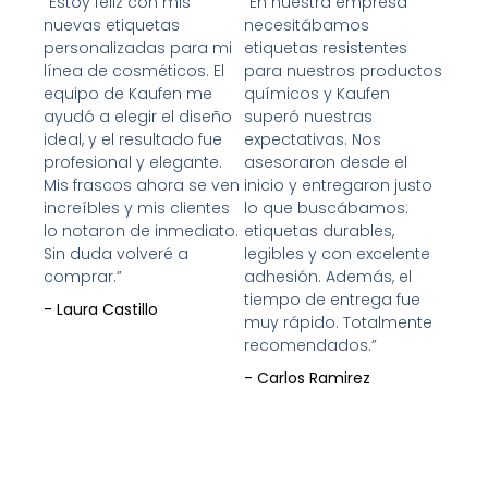
con
con
“Estoy feliz con mis
“En nuestra empresa
nuevas etiquetas
necesitábamos
5
5
personalizadas para mi
etiquetas resistentes
de
de
línea de cosméticos. El
para nuestros productos
5
5
equipo de Kaufen me
químicos y Kaufen
ayudó a elegir el diseño
superó nuestras
ideal, y el resultado fue
expectativas. Nos
profesional y elegante.
asesoraron desde el
Mis frascos ahora se ven
inicio y entregaron justo
increíbles y mis clientes
lo que buscábamos:
lo notaron de inmediato.
etiquetas durables,
Sin duda volveré a
legibles y con excelente
comprar.”
adhesión. Además, el
tiempo de entrega fue
- Laura Castillo
muy rápido. Totalmente
recomendados.”
- Carlos Ramirez